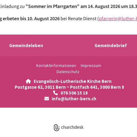
Einladung zu
"Sommer im Pfarrgarten" am 14. August 2026 um 18.
erbeten bis 10. August 2026
bei Renate Dienst (
pfarrerin@luther-
Gemeindeleben
Gemeindebrief
Kontaktinformationen
Impressum
Datenschutz
Evangelisch-Lutherische Kirche Bern

Postgasse 62, 3011 Bern ~ Postfach 641, 3000 Bern 8
076 306 15 18

info@luther-bern.ch

Datenschutzerklärung
ChurchDesk-Login