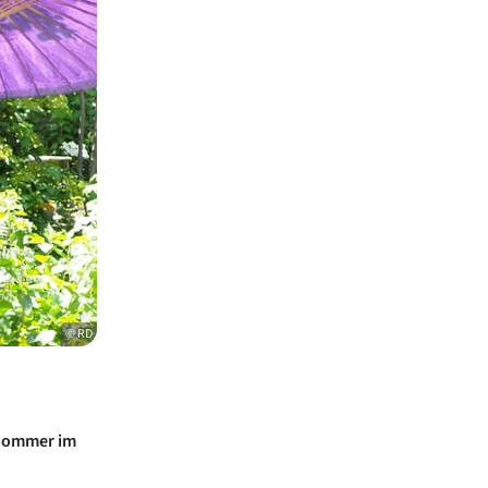
© RD
ommer im