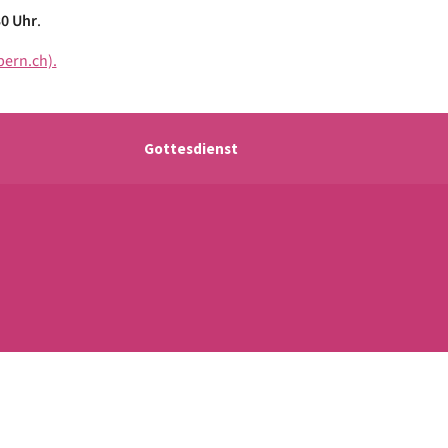
30 Uhr
.
bern.ch).
Gottesdienst