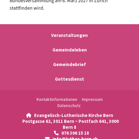
Bundesversammlung am 6. März 2027 in Zürich
stattfinden wird.
Veranstaltungen
Gemeindeleben
Gemeindebrief
Gottesdienst
Kontaktinformationen
Impressum
Datenschutz
Evangelisch-Lutherische Kirche Bern

Postgasse 62, 3011 Bern ~ Postfach 641, 3000
Bern 8
076 306 15 18

info@luther-bern.ch
